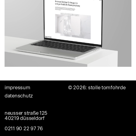
navigation
impressum
© 2026: stolle tomfohrde
überspringen
datenschutz
neusser straße 125
40219 düsseldorf
0211 90 22 97 76